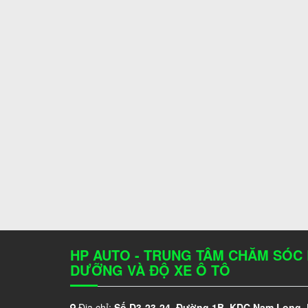
HP AUTO - TRUNG TÂM CHĂM SÓC
DƯỠNG VÀ ĐỘ XE Ô TÔ
Địa chỉ:
Số D3-23-24, Đường 1B, KDC Nam Long,