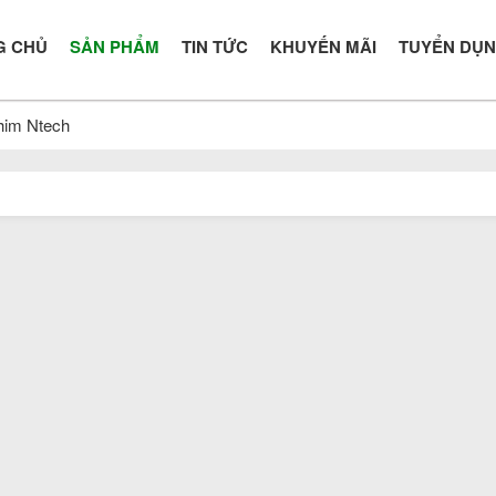
G CHỦ
SẢN PHẨM
TIN TỨC
KHUYẾN MÃI
TUYỂN DỤ
him Ntech