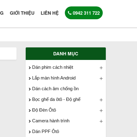
NG
GIỚI THIỆU
LIÊN HỆ
0942 311 722
DANH MỤC
Dán phim cách nhiệt
Lắp màn hình Android
Dán cách âm chống ồn
Bọc ghế da ôtô - Độ ghế
Độ Đèn Ôtô
Camera hành trình
Dán PPF Ôtô