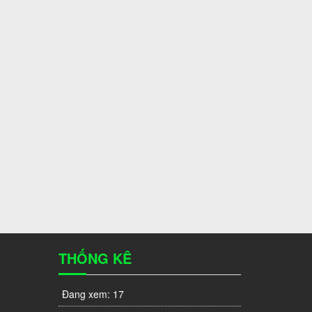
THỐNG KÊ
Đang xem:
17