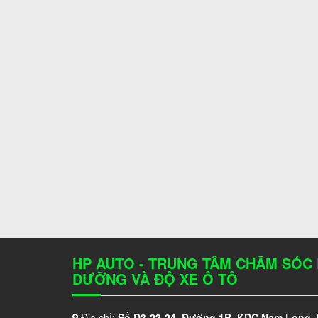
HP AUTO - TRUNG TÂM CHĂM SÓC
DƯỠNG VÀ ĐỘ XE Ô TÔ
Địa chỉ:
Số D3-23-24, Đường 1B, KDC Nam Long,