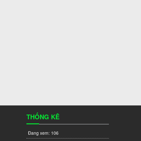
THỐNG KÊ
Đang xem:
106