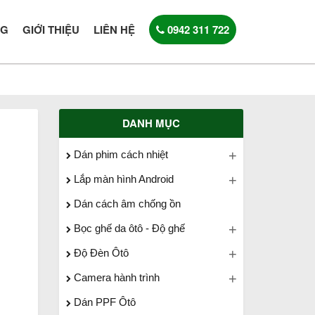
NG
GIỚI THIỆU
LIÊN HỆ
0942 311 722
DANH MỤC
Dán phim cách nhiệt
Lắp màn hình Android
Dán cách âm chống ồn
Bọc ghế da ôtô - Độ ghế
Độ Đèn Ôtô
Camera hành trình
Dán PPF Ôtô