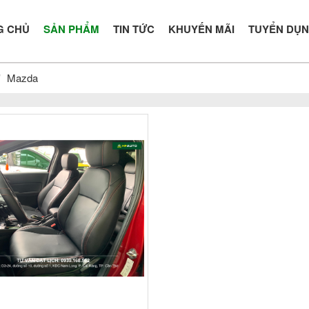
G CHỦ
SẢN PHẨM
TIN TỨC
KHUYẾN MÃI
TUYỂN DỤ
Mazda